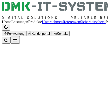
Home
Leistungen
Produkte
Unternehmen
Referenzen
Sicherheitscheck
P
Fernwartung
Kundenportal
Kontakt
System Status