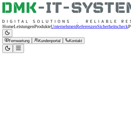
Home
Leistungen
Produkte
Unternehmen
Referenzen
Sicherheitscheck
P
Fernwartung
Kundenportal
Kontakt
System Status